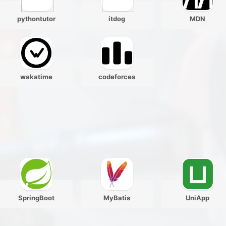
pythontutor
itdog
MDN
wakatime
codeforces
SpringBoot
MyBatis
UniApp