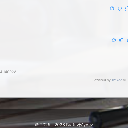
.4.140928
Powered by
Twikoo
v1.
© 2025 - 2026 By 阿叶Ayeez