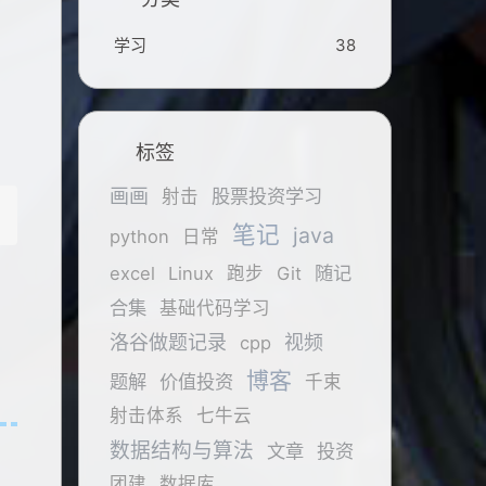
学习
38
标签
画画
股票投资学习
射击
笔记
java
python
日常
随记
excel
Linux
跑步
Git
合集
基础代码学习
洛谷做题记录
视频
cpp
博客
题解
价值投资
千束
射击体系
七牛云
数据结构与算法
文章
投资
团建
数据库