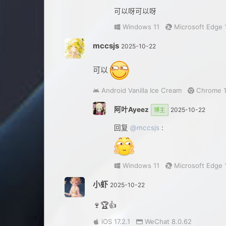
可以呀可以呀
Windows 11
Microsoft Edge 1
mccsjs
2025-10-22
可以
Android Vanilla Ice Cream
Chrome 1
阿叶Ayeez
2025-10-22
博主
回复
@mccsjs
:
Windows 11
Microsoft Edge 1
小虾
2025-10-22
🍷🏆👍
iOS 17.2.1
WeChat 8.0.62