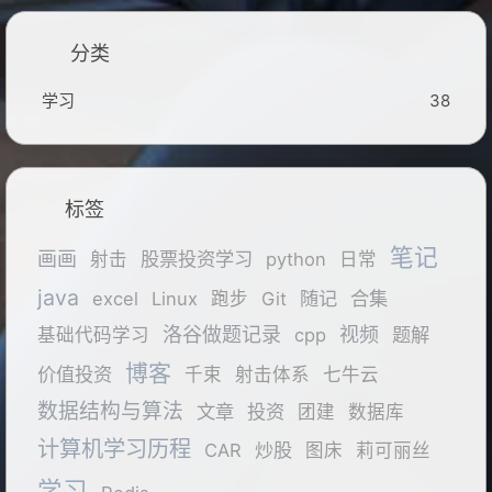
分类
学习
38
标签
笔记
画画
股票投资学习
射击
python
日常
java
随记
合集
excel
Linux
跑步
Git
洛谷做题记录
视频
题解
基础代码学习
cpp
博客
价值投资
千束
射击体系
七牛云
数据结构与算法
文章
投资
团建
数据库
计算机学习历程
炒股
CAR
图床
莉可丽丝
学习