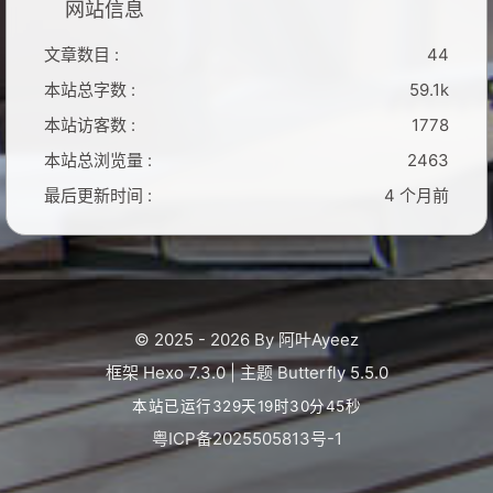
网站信息
文章数目 :
44
本站总字数 :
59.1k
本站访客数 :
1778
本站总浏览量 :
2463
最后更新时间 :
4 个月前
© 2025 - 2026 By 阿叶Ayeez
框架
Hexo 7.3.0
|
主题
Butterfly 5.5.0
本站已运行329天19时30分45秒
粤ICP备2025505813号-1