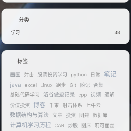
分类
学习
38
标签
笔记
画画
股票投资学习
射击
python
日常
java
随记
合集
excel
Linux
跑步
Git
洛谷做题记录
视频
题解
基础代码学习
cpp
博客
价值投资
千束
射击体系
七牛云
数据结构与算法
文章
投资
团建
数据库
计算机学习历程
炒股
CAR
图床
莉可丽丝