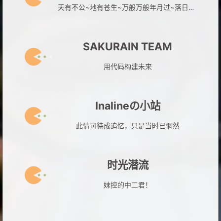
天有不公~地有苍生~万般万般年月过~落日朱门满地红~
SAKURAIN TEAM
用代码构建未来
Inalineの小站
此情可待成追忆，只是当时已惘然
时光潜流
妹控的中二君！