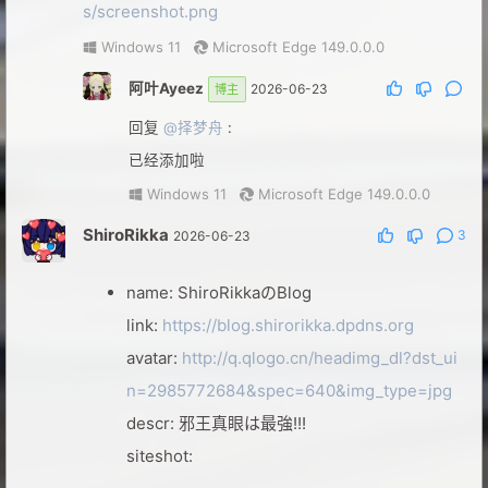
s/screenshot.png
Windows 11
Microsoft Edge 149.0.0.0
阿叶Ayeez
2026-06-23
博主
回复
@择梦舟
:
已经添加啦
Windows 11
Microsoft Edge 149.0.0.0
ShiroRikka
3
2026-06-23
name: ShiroRikkaのBlog
link:
https://blog.shirorikka.dpdns.org
avatar:
http://q.qlogo.cn/headimg_dl?dst_ui
n=2985772684&spec=640&img_type=jpg
descr: 邪王真眼は最強!!!
siteshot: