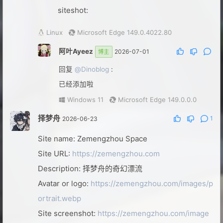
siteshot:
Linux
Microsoft Edge 149.0.4022.80
阿叶Ayeez
2026-07-01
博主
回复
@Dinoblog
:
已经添加啦
Windows 11
Microsoft Edge 149.0.0.0
择梦舟
1
2026-06-23
Site name: Zemengzhou Space
Site URL:
https://zemengzhou.com
Description: 择梦舟的奇幻漂流
Avatar or logo:
https://zemengzhou.com/images/p
ortrait.webp
Site screenshot:
https://zemengzhou.com/image