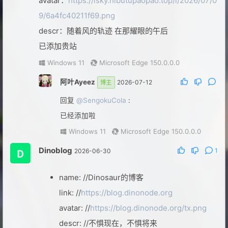
avatar：
https://lsky.nibutupaopao.top/i/2026/07/0
9/6a4fc40211f69.png
Windows 11
Microsoft Edge 151.0.0.0
descr：随着风的轨迹 在那耀眼的午后
720
5 天前
已添加贵站
回复
@阿叶Ayeez
:
Windows 11
Microsoft Edge 150.0.0.0
那有时间我套个 cdn 吧
阿叶Ayeez
2026-07-12
博主
macOS 26.5.1
Chrome 147.0.0.0
回复
@SengokuCola
:
720
4 天前
已经添加啦
回复
@阿叶Ayeez
:
Windows 11
Microsoft Edge 150.0.0.0
具体怎么搞🙂
Dinoblog
1
2026-06-30
iOS 16.3.1
Safari
name: //Dinosaur的博客
link: //
https://blog.dinonode.org
avatar: //
https://blog.dinonode.org/tx.png
descr: //不惧现在，不惧将来