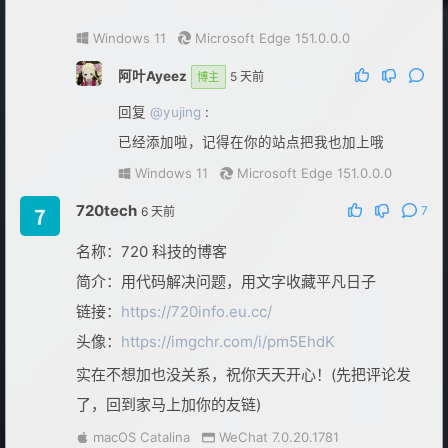
Windows 11
Microsoft Edge 151.0.0.0
阿叶Ayeez
5 天前
博主
回复
@yujing
:
已经添加啦，记得在你的站点把我也加上哦
Windows 11
Microsoft Edge 151.0.0.0
720tech
7
6 天前
名称：720 科技的博客
简介：用代码解决问题，用文字收藏平凡日子
链接：
https://720info.eu.cc/
头像：
https://imgchr.com/i/pm5EhdK
实在不想加也没关系，祝你天天开心！(先把评论发
了，回到家马上加你的友链)
macOS Catalina
WeChat 7.0.20.1781