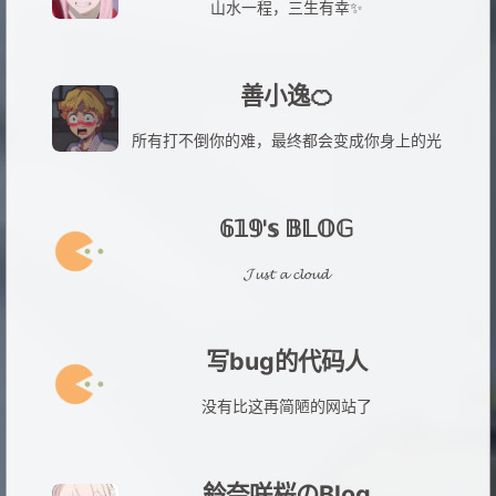
山水一程，三生有幸✨
善小逸🍊
所有打不倒你的难，最终都会变成你身上的光
𝟞𝟙𝟡'𝕤 𝔹𝕃𝕆𝔾
𝓙𝓾𝓼𝓽 𝓪 𝓬𝓵𝓸𝓾𝓭
写bug的代码人
没有比这再简陋的网站了
鈴奈咲桜のBlog