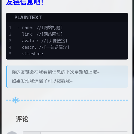
友链信息吧！
PLAINTEXT
1
- name: //[网站标题]
2
  link: //[网站网址]
3
  avatar: //[头像链接]
4
  descr: //[一句话简介]
5
  siteshot: 
你的友链会在我看到信息的下次更新加上哦~
如果发现我遗漏了可以戳戳我~
评论