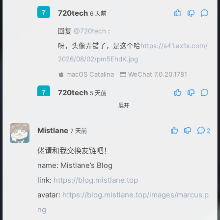
720tech
6 天前
回复
@720tech
:
呀，头像弄错了，是这个哈
https://s41.ax1x.com/
2026/08/02/pm5EhdK.jpg
macOS Catalina
WeChat 7.0.20.1781
720tech
5 天前
展开
回复
@720tech
:
头像用这个吧
https://s41.ax1x.com/2026/08/03/p
Mistlane
2
7 天前
m5dUyR.jpg
佬请和我交换友链吧！
macOS Catalina
Safari 26.5
name: Mistlane’s Blog
阿叶Ayeez
5 天前
博主
link:
https://blog.mistlane.top
回复
@720tech
:
avatar:
https://blog.mistlane.top/images/marcus.p
你好，已经添加啦。
ng
不过你站点不挂梯子打不开，套个cdn会不会好一