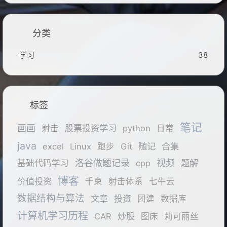
分类
学习
38
标签
笔记
画画
股票投资学习
射击
python
日常
java
随记
合集
excel
Linux
跑步
Git
洛谷做题记录
视频
题解
基础代码学习
cpp
博客
价值投资
千束
射击体系
七牛云
数据结构与算法
文章
投资
团建
数据库
计算机学习历程
炒股
CAR
图床
莉可丽丝