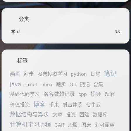
分类
学习
38
标签
笔记
画画
股票投资学习
射击
python
日常
java
随记
合集
excel
Linux
跑步
Git
洛谷做题记录
视频
题解
基础代码学习
cpp
博客
价值投资
千束
射击体系
七牛云
数据结构与算法
文章
投资
团建
数据库
计算机学习历程
炒股
CAR
图床
莉可丽丝