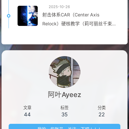
2025-10-26
射击体系CAR（Center Axis
Relock）硬核教学（莉可丽丝千束同
款）
阿叶Ayeez
文章
标签
分类
44
35
22