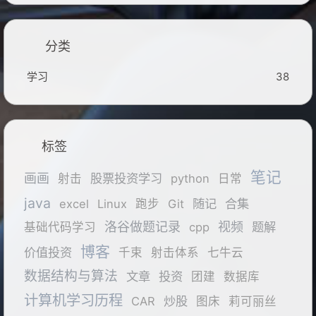
分类
学习
38
标签
笔记
画画
股票投资学习
射击
python
日常
java
随记
合集
excel
Linux
跑步
Git
洛谷做题记录
视频
题解
基础代码学习
cpp
博客
价值投资
千束
射击体系
七牛云
数据结构与算法
文章
投资
团建
数据库
计算机学习历程
炒股
CAR
图床
莉可丽丝