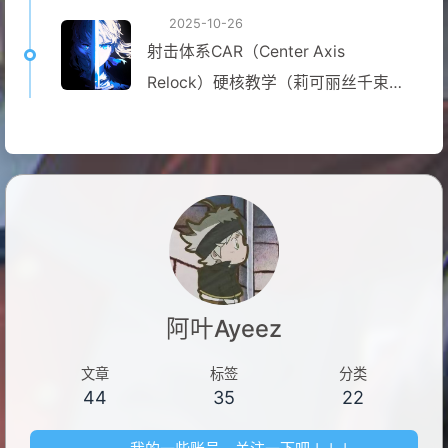
2025-10-26
射击体系CAR（Center Axis
Relock）硬核教学（莉可丽丝千束同
款）
阿叶Ayeez
文章
标签
分类
44
35
22