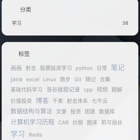
分类
学习
38
标签
笔记
画画
股票投资学习
射击
python
日常
java
随记
合集
excel
Linux
跑步
Git
洛谷做题记录
视频
题解
基础代码学习
cpp
博客
价值投资
千束
射击体系
七牛云
数据结构与算法
文章
投资
团建
数据库
计算机学习历程
炒股
CAR
图床
莉可丽丝
学习
Redis