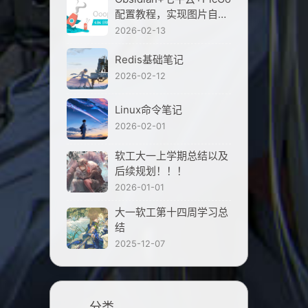
配置教程，实现图片自动
上传，分享笔记不再丢图
2026-02-13
Redis基础笔记
2026-02-12
Linux命令笔记
2026-02-01
软工大一上学期总结以及
后续规划！！！
2026-01-01
大一软工第十四周学习总
结
2025-12-07
分类