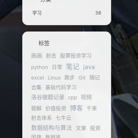
学习
38
标签
画画
股票投资学习
射击
笔记
java
python
日常
随记
excel
Linux
跑步
Git
合集
基础代码学习
洛谷做题记录
视频
cpp
博客
题解
价值投资
千束
射击体系
七牛云
数据结构与算法
文章
投资
团建
数据库