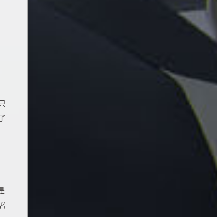
只
了
是
署