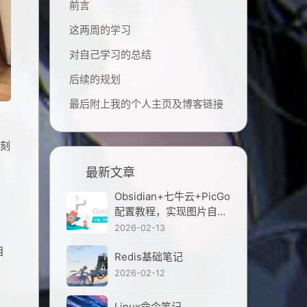
前言
这两周的学习
对自己学习的总结
后续的规划
最后附上我的个人主页及博客链接
在刻
最新文章
Obsidian+七牛云+PicGo
配置教程，实现图片自动
上传，分享笔记不再丢图
2026-02-13
目
Redis基础笔记
2026-02-12
Linux命令笔记