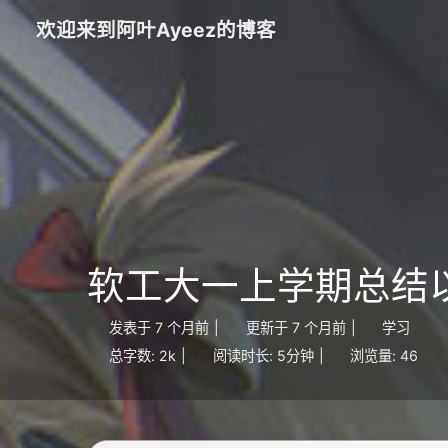
欢迎来到阿叶Ayeez的博客
软工大一上学期总结
发表于
7 个月前
|
更新于
7 个月前
|
学习
总字数:
2k
|
阅读时长:
5分钟
|
浏览量:
46