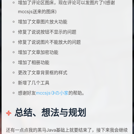
增加了评论区图床，现在评论可以发图片了!(感谢
mccsjs送来的图床)
增加了文章图片放大功能
修复了说说按钮不显示的问题
修复了说说图片不能放大的问题
增加了文章加密功能
增加了相册功能
更改了文章背景框的样式
新增了几个工具
感谢好友
mccsjs🍋の小家
的帮助。
总结、想法与规划
还有一点点我的黑马Java基础上就要结束了，接下来我会继续