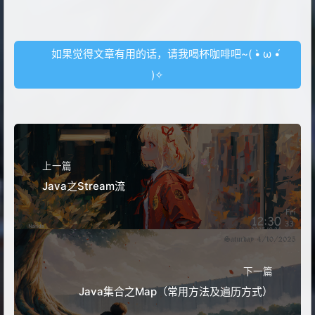
如果觉得文章有用的话，请我喝杯咖啡吧~( •̀ ω •́
)✧
上一篇
Java之Stream流
下一篇
Java集合之Map（常用方法及遍历方式）