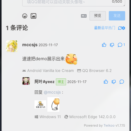
0/500
预览
发送
1
条评论
最新
最早
热门
mccsjs
1
2025-11-17
速速把demo展示出来
Android Vanilla Ice Cream
QQ Browser 6.2
阿叶Ayeez
2025-11-17
博主
回复
@mccsjs
:
Windows 11
Microsoft Edge 142.0.0.0
Powered by
Twikoo
v1.7.15