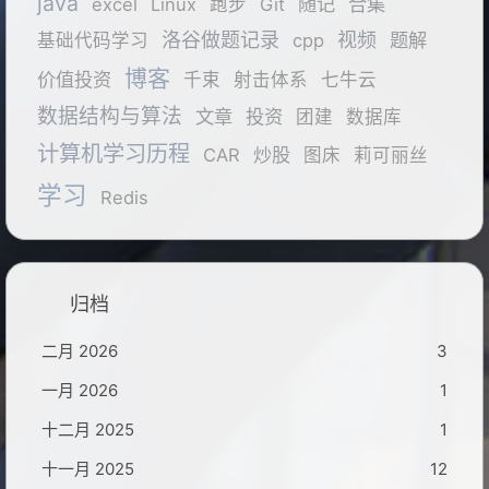
java
随记
合集
excel
Linux
跑步
Git
洛谷做题记录
视频
题解
基础代码学习
cpp
博客
价值投资
千束
射击体系
七牛云
数据结构与算法
文章
投资
团建
数据库
计算机学习历程
炒股
CAR
图床
莉可丽丝
学习
Redis
归档
二月 2026
3
一月 2026
1
十二月 2025
1
十一月 2025
12