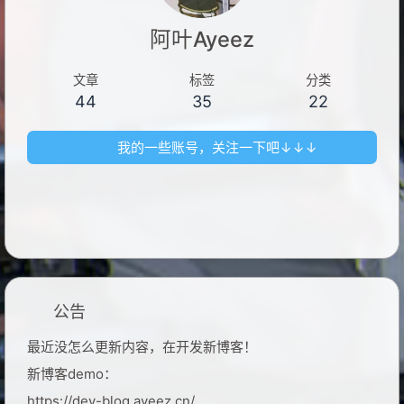
阿叶Ayeez
文章
标签
分类
44
35
22
我的一些账号，关注一下吧↓↓↓
公告
最近没怎么更新内容，在开发新博客！
新博客demo：
https://dev-blog.ayeez.cn/