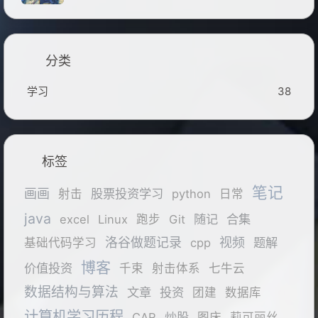
分类
学习
38
标签
笔记
画画
股票投资学习
射击
python
日常
java
随记
合集
excel
Linux
跑步
Git
洛谷做题记录
视频
题解
基础代码学习
cpp
博客
价值投资
千束
射击体系
七牛云
数据结构与算法
文章
投资
团建
数据库
计算机学习历程
炒股
CAR
图床
莉可丽丝