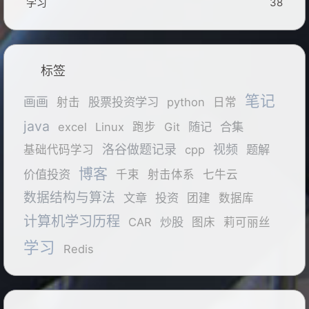
学习
38
标签
笔记
画画
股票投资学习
射击
python
日常
java
随记
合集
excel
Linux
跑步
Git
洛谷做题记录
视频
题解
基础代码学习
cpp
博客
价值投资
千束
射击体系
七牛云
数据结构与算法
文章
投资
团建
数据库
计算机学习历程
炒股
CAR
图床
莉可丽丝
学习
Redis